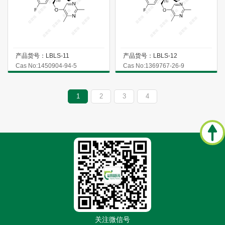
依鲁替尼杂质
依美斯汀杂质
依匹斯汀杂质
产品货号：LBLS-11
产品货号：LBLS-12
唑吡坦杂质
Cas No:1450904-94-5
Cas No:1369767-26-9
1
2
3
4
关注微信号