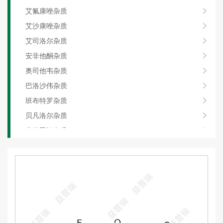
艾氟康唑杂质
艾沙康唑杂质
艾司洛尔杂质
安非他酮杂质
奥司他韦杂质
巴洛沙伟杂质
班布特罗杂质
贝凡洛尔杂质
倍他司汀杂质
比索洛尔杂质
丙美卡因杂质
二羟基丙茶碱杂质
福莫特罗杂质
环丙沙星杂质
甲氧氯普胺杂质