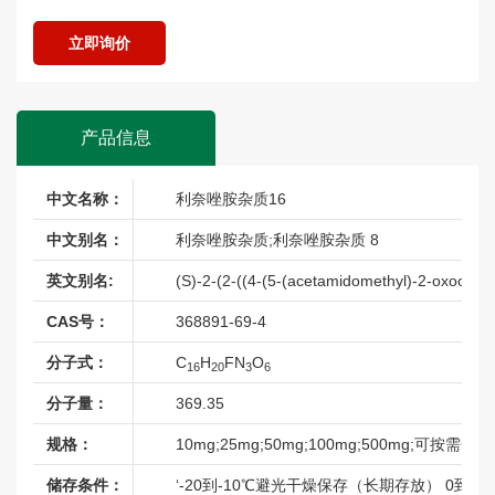
米拉贝隆杂质
立即询价
奈莫雷生杂质
帕布昔利布杂质
帕拉米韦杂质
产品信息
普拉克索杂质
普拉洛芬杂质
中文名称：
利奈唑胺杂质16
普萘洛尔杂质
中文别名：
利奈唑胺杂质;利奈唑胺杂质 8
普瑞玛尼杂质
英文别名:
(S)-2-(2-((4-(5-(acetamidomethyl)-2-oxooxazol
曲唑酮杂质
CAS号：
368891-69-4
屈他维林杂质
瑞巴派特杂质
分子式：
C
H
FN
O
16
20
3
6
瑞博西利杂质
分子量：
369.35
沙丁胺醇杂质
规格：
10mg;25mg;50mg;100mg;500mg;可按需分装
沙酚酰胺杂质
储存条件：
‘-20到-10℃避光干燥保存（长期存放） 0到
沙美特罗杂质