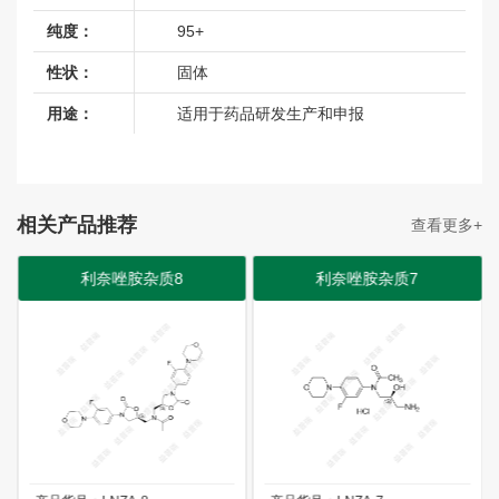
肾上腺素杂质
纯度：
95+
他氟前列素杂质
性状：
固体
特布他林杂质
用途：
适用于药品研发生产和申报
特立氟胺杂质
维拉帕米杂质
维兰特罗杂质
相关产品推荐
查看更多+
维利西胍杂质
维生素B1杂质
利奈唑胺杂质8
利奈唑胺杂质7
维生素B6杂质
文拉法辛杂质
西洛多辛杂质
西洛他唑杂质
缬沙坦杂质
叶酸杂质
依巴斯汀杂质