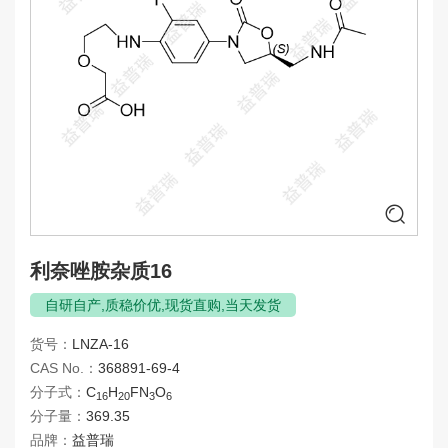
甲氧那明杂质
决奈达隆杂质
拉贝洛尔杂质
莱博雷生杂质
莱特莫韦杂质
利奥西胍杂质
利奈唑胺杂质
利托那韦杂质
卢美哌隆杂质
利奈唑胺杂质16
氯雷他定杂质
自研自产,质稳价优,现货直购,当天发货
仑伐替尼杂质
货号：
LNZA-16
罗沙司他杂质
CAS No.：
368891-69-4
罗替戈汀杂质
分子式：
C
H
FN
O
16
20
3
6
麦考酚杂质
分子量：
369.35
品牌：
益普瑞
美托洛尔杂质