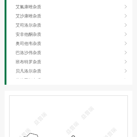
艾氟康唑杂质
艾沙康唑杂质
艾司洛尔杂质
安非他酮杂质
奥司他韦杂质
巴洛沙伟杂质
班布特罗杂质
贝凡洛尔杂质
倍他司汀杂质
比索洛尔杂质
丙美卡因杂质
二羟基丙茶碱杂质
福莫特罗杂质
环丙沙星杂质
甲氧氯普胺杂质