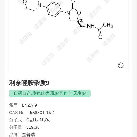
甲氧那明杂质
决奈达隆杂质
拉贝洛尔杂质
莱博雷生杂质
莱特莫韦杂质
利奥西胍杂质
利奈唑胺杂质
利托那韦杂质
卢美哌隆杂质
利奈唑胺杂质9
氯雷他定杂质
自研自产,质稳价优,现货直购,当天发货
仑伐替尼杂质
货号：
LNZA-9
罗沙司他杂质
CAS No.：
556801-15-1
罗替戈汀杂质
分子式：
C
H
N
O
16
21
3
5
麦考酚杂质
分子量：
319.36
品牌：
益普瑞
美托洛尔杂质