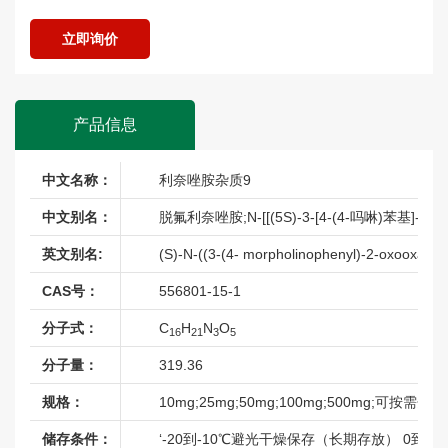
米拉贝隆杂质
立即询价
奈莫雷生杂质
帕布昔利布杂质
帕拉米韦杂质
产品信息
普拉克索杂质
普拉洛芬杂质
中文名称：
利奈唑胺杂质9
普萘洛尔杂质
中文别名：
脱氟利奈唑胺;N-[[(5S)-3-[4-(4-吗啉)
普瑞玛尼杂质
英文别名:
(S)-N-((3-(4- morpholinophenyl)-2-oxooxazoli
曲唑酮杂质
CAS号：
556801-15-1
屈他维林杂质
瑞巴派特杂质
分子式：
C
H
N
O
16
21
3
5
瑞博西利杂质
分子量：
319.36
沙丁胺醇杂质
规格：
10mg;25mg;50mg;100mg;500mg;可按需分装
沙酚酰胺杂质
储存条件：
‘-20到-10℃避光干燥保存（长期存放） 0到
沙美特罗杂质