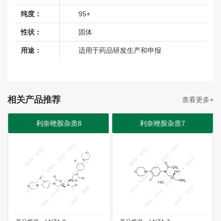
肾上腺素杂质
纯度：
95+
他氟前列素杂质
性状：
固体
特布他林杂质
用途：
适用于药品研发生产和申报
特立氟胺杂质
维拉帕米杂质
维兰特罗杂质
相关产品推荐
查看更多+
维利西胍杂质
维生素B1杂质
利奈唑胺杂质8
利奈唑胺杂质7
维生素B6杂质
文拉法辛杂质
西洛多辛杂质
西洛他唑杂质
缬沙坦杂质
叶酸杂质
依巴斯汀杂质